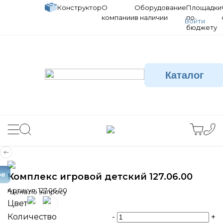
Конструктор
О
Оборудование
Площадки
компании
в наличии
по
Войти
бюджету
Каталог
ое
Комплекс игровой детский 127.06.00
Артикул:
127.06.00
*Цена по запросу
Цвет
Количество
-
+