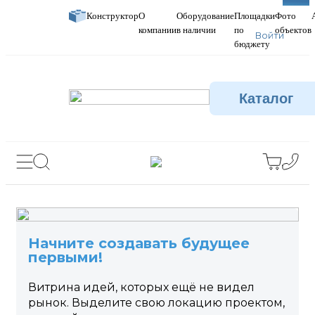
Новое
Новое
Новое
Конструктор
О
Оборудование
Площадки
Фото
компании
в наличии
по
объектов
Войти
бюджету
Каталог
Начните создавать будущее
первыми!
Витрина идей, которых ещё не видел
рынок. Выделите свою локацию проектом,