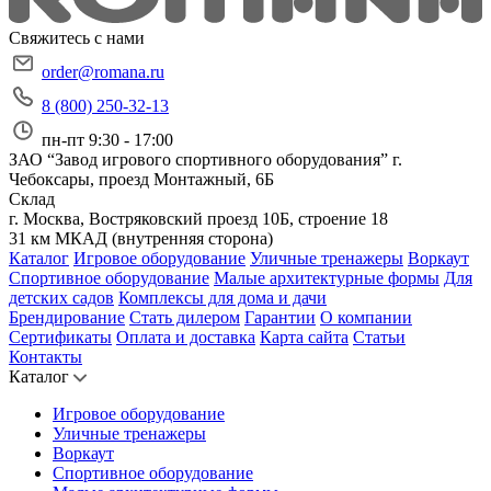
Свяжитесь с нами
order@romana.ru
8 (800) 250-32-13
пн-пт 9:30 - 17:00
ЗАО “Завод игрового спортивного оборудования”
г.
Чебоксары, проезд Монтажный, 6Б
Склад
г. Москва, Востряковский проезд 10Б, строение 18
31 км МКАД (внутренняя сторона)
Каталог
Игровое оборудование
Уличные тренажеры
Воркаут
Спортивное оборудование
Малые архитектурные формы
Для
детских садов
Комплексы для дома и дачи
Брендирование
Стать дилером
Гарантии
О компании
Сертификаты
Оплата и доставка
Карта сайта
Статьи
Контакты
Каталог
Игровое оборудование
Уличные тренажеры
Воркаут
Спортивное оборудование