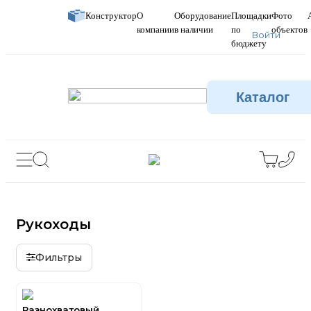
Конструктор
О
Оборудование
Площадки
Фото
компании
в наличии
по
объектов
Войти
бюджету
Каталог
Рукоходы
Фильтры
Разнохватовый