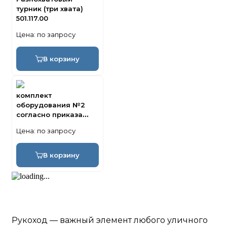
турник (три хвата)
501.117.00
Цена:
по запросу
В корзину
комплект
оборудования №2
согласно приказа
минспорта РФ
Цена:
по запросу
501.121.00-01
В корзину
Рукоход — важный элемент любого уличного