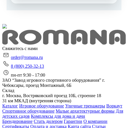
Свяжитесь с нами
order@romana.ru
8 (800) 250-32-13
пн-пт 9:30 - 17:00
ЗАО “Завод игрового спортивного оборудования”
г.
Чебоксары, проезд Монтажный, 6Б
Склад
г. Москва, Востряковский проезд 10Б, строение 18
31 км МКАД (внутренняя сторона)
Каталог
Игровое оборудование
Уличные тренажеры
Воркаут
Спортивное оборудование
Малые архитектурные формы
Для
детских садов
Комплексы для дома и дачи
Брендирование
Стать дилером
Гарантии
О компании
Сертификаты
Оплата и доставка
Карта сайта
Статьи