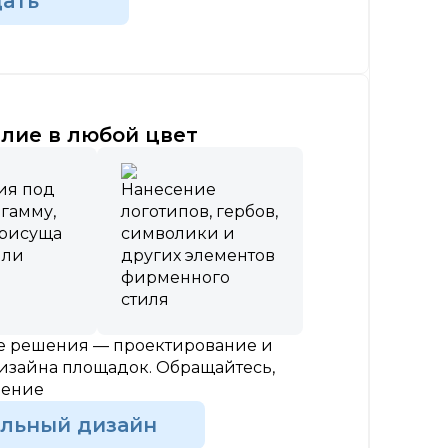
дать
лие в любой цвет
ия под
Нанесение
 гамму,
логотипов, гербов,
присуща
символики и
или
других элементов
фирменного
стиля
ые решения — проектирование и
изайна площадок. Обращайтесь,
шение
альный дизайн