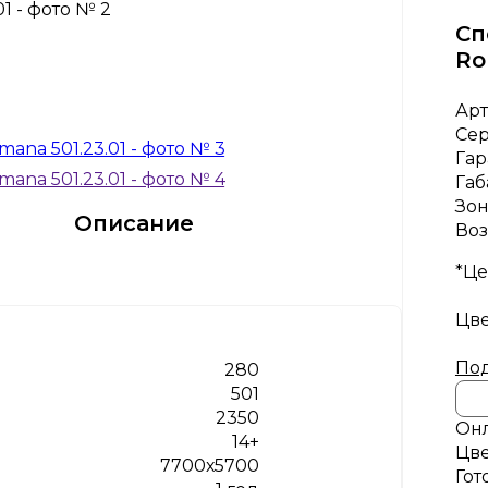
Сп
Ro
Арт
Се
Гар
Габ
Зон
Описание
Воз
*Це
Цве
Под
280
501
2350
Онл
14+
Цве
7700х5700
Гот