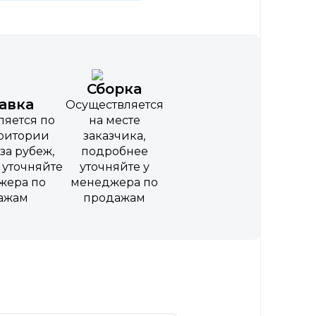
Сборка
авка
Осуществляется
ляется по
на месте
рритории
заказчика,
за рубеж,
подробнее
 уточняйте
уточняйте у
жера по
менеджера по
ажам
продажам