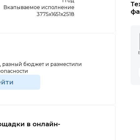
1 год
Те
Вкапываемое исполнение
фа
3775х1651х2518
 разный бюджет и разместили
зопасности
ейти
ощадки в онлайн-