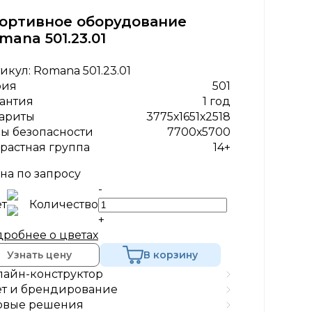
ортивное оборудование
mana 501.23.01
икул:
Romana 501.23.01
рия
501
антия
1 год
ариты
3775х1651х2518
ы безопасности
7700х5700
растная группа
14+
на по запросу
-
т
Количество
+
робнее о цветах
Узнать цену
В корзину
айн-конструктор
т и брендирование
овые решения