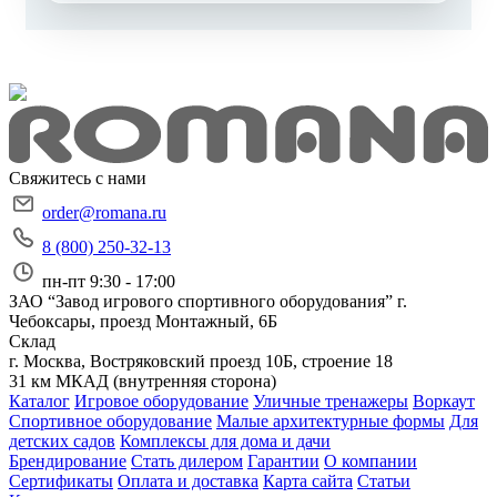
Свяжитесь с нами
order@romana.ru
8 (800) 250-32-13
пн-пт 9:30 - 17:00
ЗАО “Завод игрового спортивного оборудования”
г.
Чебоксары, проезд Монтажный, 6Б
Склад
г. Москва, Востряковский проезд 10Б, строение 18
31 км МКАД (внутренняя сторона)
Каталог
Игровое оборудование
Уличные тренажеры
Воркаут
Спортивное оборудование
Малые архитектурные формы
Для
детских садов
Комплексы для дома и дачи
Брендирование
Стать дилером
Гарантии
О компании
Сертификаты
Оплата и доставка
Карта сайта
Статьи