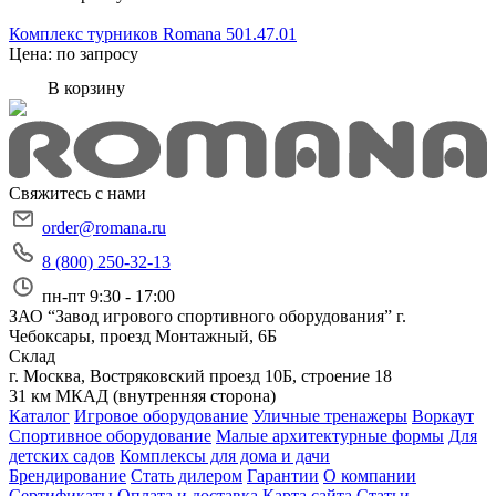
Комплекс турников Romana 501.47.01
Цена: по запросу
В корзину
Свяжитесь с нами
order@romana.ru
8 (800) 250-32-13
пн-пт 9:30 - 17:00
ЗАО “Завод игрового спортивного оборудования”
г.
Чебоксары, проезд Монтажный, 6Б
Склад
г. Москва, Востряковский проезд 10Б, строение 18
31 км МКАД (внутренняя сторона)
Каталог
Игровое оборудование
Уличные тренажеры
Воркаут
Спортивное оборудование
Малые архитектурные формы
Для
детских садов
Комплексы для дома и дачи
Брендирование
Стать дилером
Гарантии
О компании
Сертификаты
Оплата и доставка
Карта сайта
Статьи