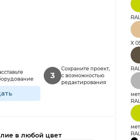
RAL
X 0
RAL
Сохраните проект,
асставьте
3
с возможностью
борудование
редактирования
дать
мет
RAL
мет
RAL
лие в любой цвет