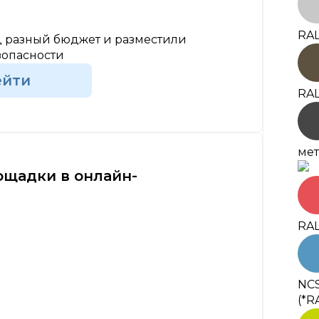
RAL
 разный бюджет и разместили
зопасности
ейти
RAL
мет
ощадки в онлайн-
RAL
NCS
(*R