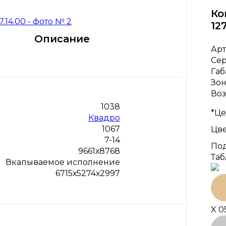
Ко
127
Описание
Арт
Се
Габ
Зон
Воз
1038
*Це
Квадро
1067
Цве
7-14
Под
9661х8768
Таб
Вкапываемое исполнение
6715х5274х2997
X 0