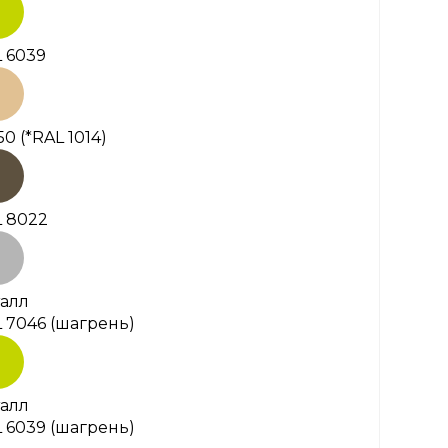
 6039
50
(*RAL 1014)
 8022
алл
 7046 (шагрень)
алл
 6039 (шагрень)