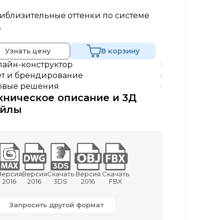
иблизительные оттенки по системе
L
Узнать цену
В корзину
айн-конструктор
т и брендирование
овые решения
хническое описание и 3Д
йлы
Версия
Версия
Скачать
Версия
Скачать
2016
2016
3DS
2016
FBX
Запросить другой формат