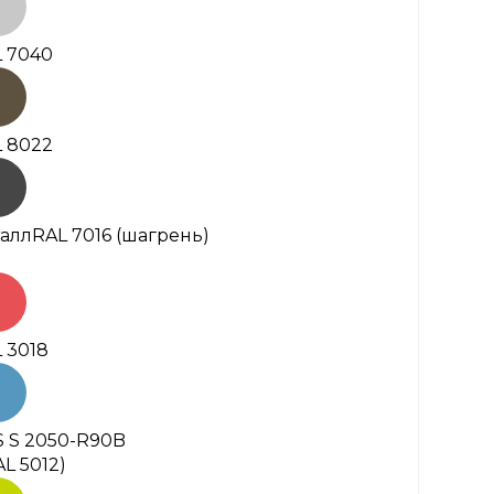
 7040
 8022
алл
RAL 7016 (шагрень)
 3018
 S 2050-R90B
AL 5012)