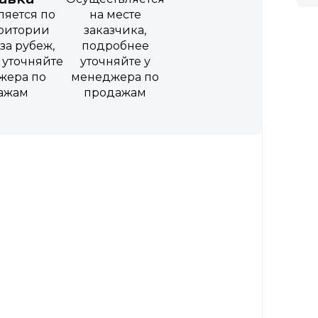
ляется по
на месте
рритории
заказчика,
за рубеж,
подробнее
 уточняйте
уточняйте у
жера по
менеджера по
ажам
продажам