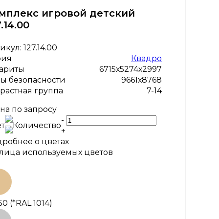
мплекс игровой детский
.14.00
икул:
127.14.00
рия
Квадро
ариты
6715х5274х2997
ы безопасности
9661х8768
растная группа
7-14
на по запросу
-
т
Количество
+
робнее о цветах
лица используемых цветов
50
(*RAL 1014)