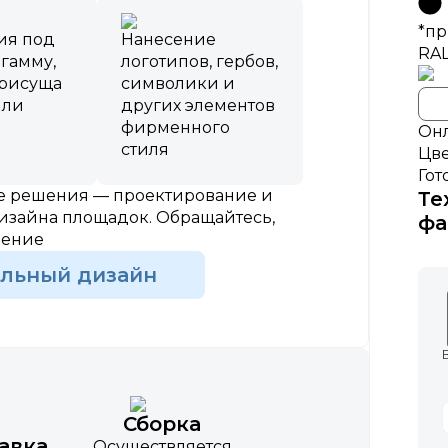
*пр
ия под
Нанесение
RA
 гамму,
логотипов, гербов,
присуща
символики и
или
других элементов
фирменного
Онл
стиля
Цве
Гот
ые решения — проектирование и
Те
изайна площадок. Обращайтесь,
фа
шение
альный дизайн
Сборка
авка
Осуществляется