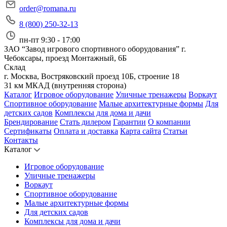
order@romana.ru
8 (800) 250-32-13
пн-пт 9:30 - 17:00
ЗАО “Завод игрового спортивного оборудования”
г.
Чебоксары, проезд Монтажный, 6Б
Склад
г. Москва, Востряковский проезд 10Б, строение 18
31 км МКАД (внутренняя сторона)
Каталог
Игровое оборудование
Уличные тренажеры
Воркаут
Спортивное оборудование
Малые архитектурные формы
Для
детских садов
Комплексы для дома и дачи
Брендирование
Стать дилером
Гарантии
О компании
Сертификаты
Оплата и доставка
Карта сайта
Статьи
Контакты
Каталог
Игровое оборудование
Уличные тренажеры
Воркаут
Спортивное оборудование
Малые архитектурные формы
Для детских садов
Комплексы для дома и дачи