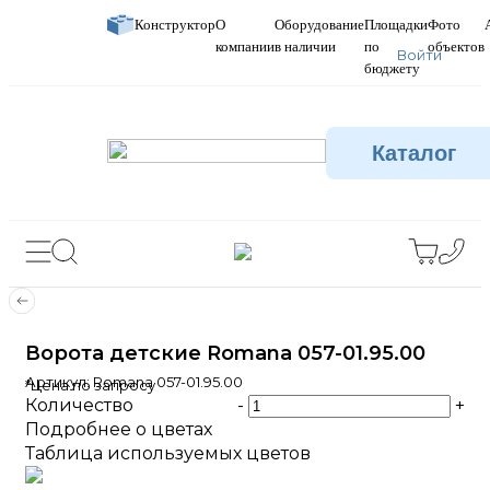
Конструктор
О
Оборудование
Площадки
Фото
компании
в наличии
по
объектов
Войти
бюджету
Каталог
Ворота детские Romana 057-01.95.00
Артикул:
Romana 057-01.95.00
*Цена по запросу
Количество
-
+
Подробнее о цветах
Таблица используемых цветов