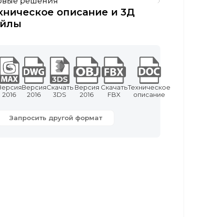
овые решения
хническое описание и 3Д
йлы
Версия
Версия
Скачать
Версия
Скачать
Техническое
2016
2016
3DS
2016
FBX
описание
Запросить другой формат