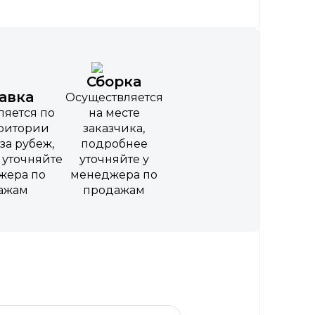
Сборка
авка
Осуществляется
ляется по
на месте
рритории
заказчика,
за рубеж,
подробнее
 уточняйте
уточняйте у
жера по
менеджера по
ажам
продажам