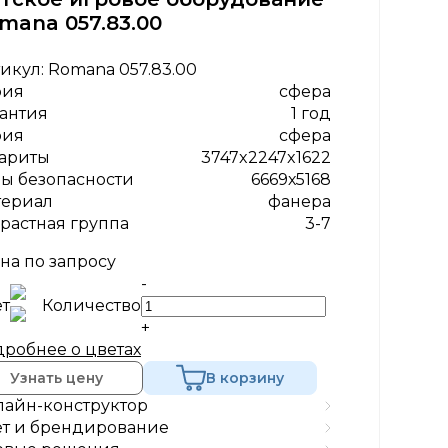
mana 057.83.00
икул:
Romana 057.83.00
рия
сфера
антия
1 год
рия
сфера
ариты
3747x2247x1622
ы безопасности
6669х5168
териал
фанера
растная группа
3-7
на по запросу
-
т
Количество
+
робнее о цветах
Узнать цену
В корзину
айн-конструктор
т и брендирование