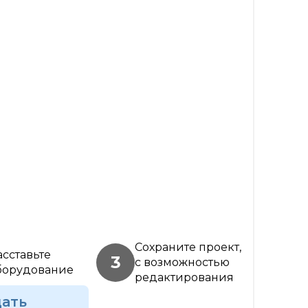
Сохраните проект,
асставьте
3
с возможностью
борудование
редактирования
дать