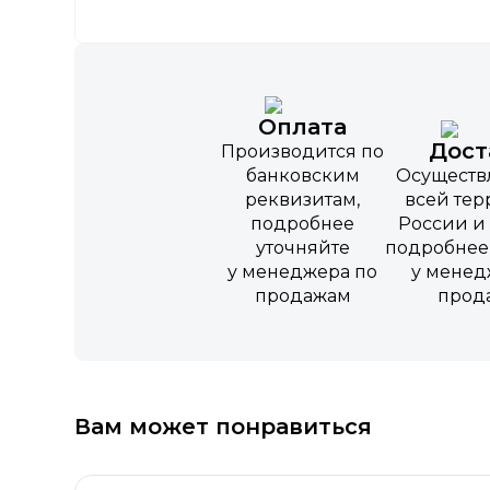
Оплата
Дост
Производится по
банковским
Осуществ
реквизитам,
всей те
подробнее
России и 
уточняйте
подробнее
у менеджера по
у менед
продажам
прод
Вам может понравиться