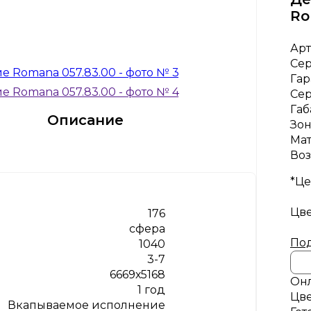
Ro
Арт
Се
Гар
Се
Габ
Описание
Зон
Ма
Воз
*Це
Цве
176
сфера
Под
1040
3-7
6669х5168
Онл
1 год
Цве
Вкапываемое исполнение