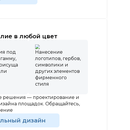
лие в любой цвет
ия под
Нанесение
 гамму,
логотипов, гербов,
присуща
символики и
или
других элементов
фирменного
стиля
ые решения — проектирование и
изайна площадок. Обращайтесь,
шение
альный дизайн