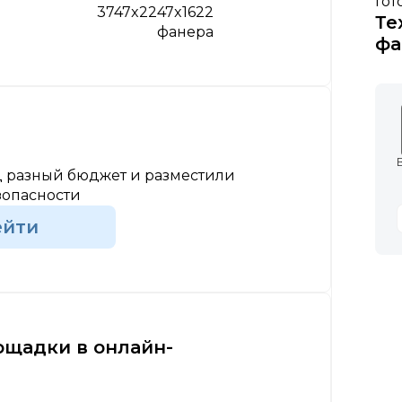
Гот
3747x2247x1622
Те
фанера
фа
 разный бюджет и разместили
зопасности
ейти
ощадки в онлайн-