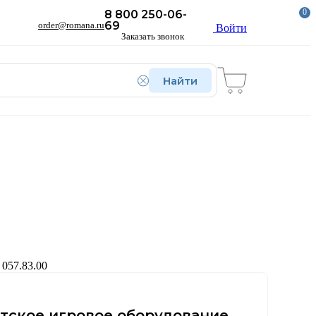
0
8 800 250-06-
69
order@romana.ru
Войти
Заказать звонок
Найти
057.83.00
тское игровое оборудование