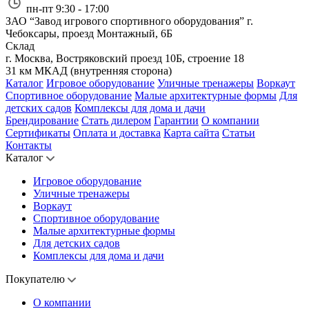
пн-пт 9:30 - 17:00
ЗАО “Завод игрового спортивного оборудования”
г.
Чебоксары, проезд Монтажный, 6Б
Склад
г. Москва, Востряковский проезд 10Б, строение 18
31 км МКАД (внутренняя сторона)
Каталог
Игровое оборудование
Уличные тренажеры
Воркаут
Спортивное оборудование
Малые архитектурные формы
Для
детских садов
Комплексы для дома и дачи
Брендирование
Стать дилером
Гарантии
О компании
Сертификаты
Оплата и доставка
Карта сайта
Статьи
Контакты
Каталог
Игровое оборудование
Уличные тренажеры
Воркаут
Спортивное оборудование
Малые архитектурные формы
Для детских садов
Комплексы для дома и дачи
Покупателю
О компании