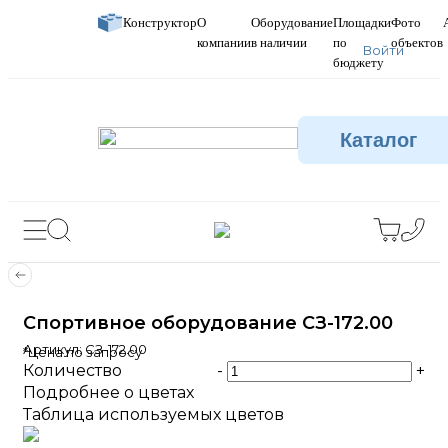
Конструктор
О
Оборудование
Площадки
Фото
компании
в наличии
по
объектов
Войти
бюджету
Каталог
Спортивное оборудование СЗ-172.00
Артикул:
СЗ-172.00
*Цена по запросу
Количество
-
+
Подробнее о цветах
Таблица используемых цветов