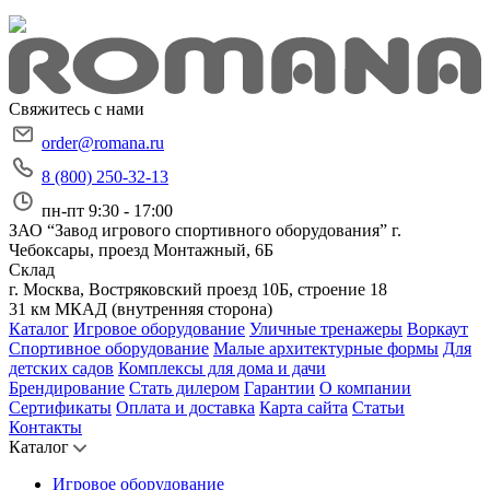
Свяжитесь с нами
order@romana.ru
8 (800) 250-32-13
пн-пт 9:30 - 17:00
ЗАО “Завод игрового спортивного оборудования”
г.
Чебоксары, проезд Монтажный, 6Б
Склад
г. Москва, Востряковский проезд 10Б, строение 18
31 км МКАД (внутренняя сторона)
Каталог
Игровое оборудование
Уличные тренажеры
Воркаут
Спортивное оборудование
Малые архитектурные формы
Для
детских садов
Комплексы для дома и дачи
Брендирование
Стать дилером
Гарантии
О компании
Сертификаты
Оплата и доставка
Карта сайта
Статьи
Контакты
Каталог
Игровое оборудование