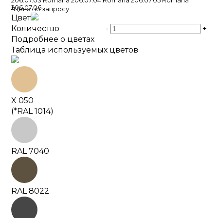
206.07.03 Romana 206.07.04 Romana 206.07.05 Romana
206.07.06
*Цена по запросу
Цвет
Количество
-
+
Подробнее о цветах
Таблица используемых цветов
X 050
(*RAL 1014)
RAL 7040
RAL 8022