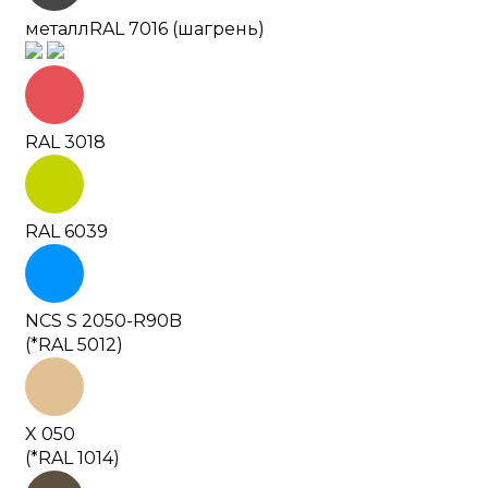
металл
RAL 7016 (шагрень)
RAL 3018
RAL 6039
NCS S 2050-R90B
(*RAL 5012)
X 050
(*RAL 1014)