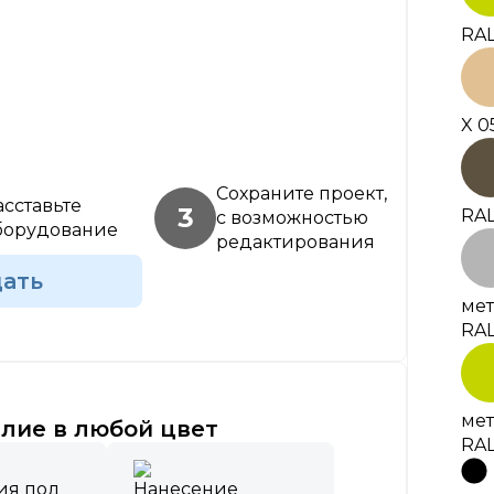
RAL
X 0
Сохраните проект,
асставьте
3
RAL
с возможностью
борудование
редактирования
дать
мет
RAL
мет
лие в любой цвет
RAL
ия под
Нанесение