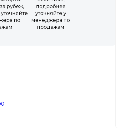
за рубеж,
подробнее
 уточняйте
уточняйте у
жера по
менеджера по
ажам
продажам