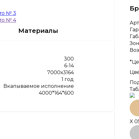
Бр
Арт
Гар
Материалы
Габ
Зон
Воз
300
*Це
6-14
Цве
7000х3164
1 год
Под
Вкапываемое исполнение
Таб
4000*164*600
X 0