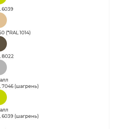
 6039
50
(*RAL 1014)
 8022
алл
 7046 (шагрень)
алл
 6039 (шагрень)