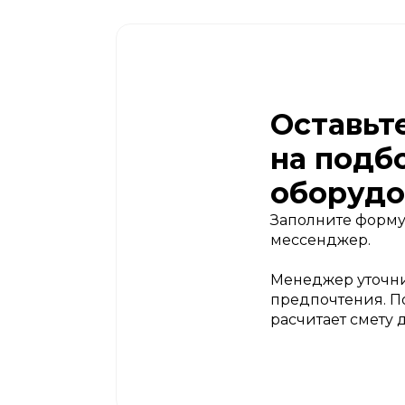
Оставьт
на подб
оборудо
Заполните форму
мессенджер.
Менеджер уточни
предпочтения. П
расчитает смету 