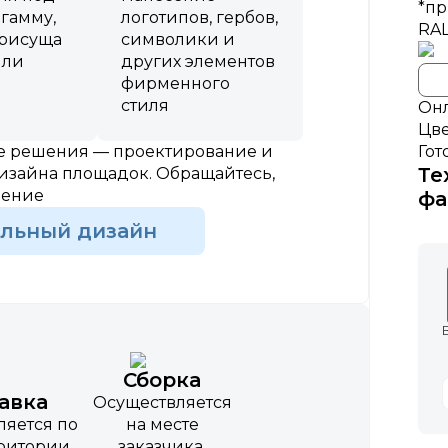
*пр
 гамму,
логотипов, гербов,
RA
присуща
символики и
или
других элементов
фирменного
стиля
Онл
Цве
Гот
ые решения — проектирование и
Те
изайна площадок. Обращайтесь,
шение
фа
альный дизайн
Сборка
авка
Осуществляется
ляется по
на месте
рритории
заказчика,