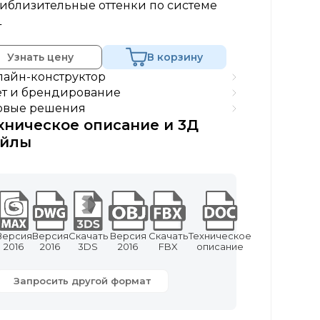
иблизительные оттенки по системе
L
Узнать цену
В корзину
айн-конструктор
т и брендирование
овые решения
хническое описание и 3Д
йлы
Версия
Версия
Скачать
Версия
Скачать
Техническое
2016
2016
3DS
2016
FBX
описание
Запросить другой формат