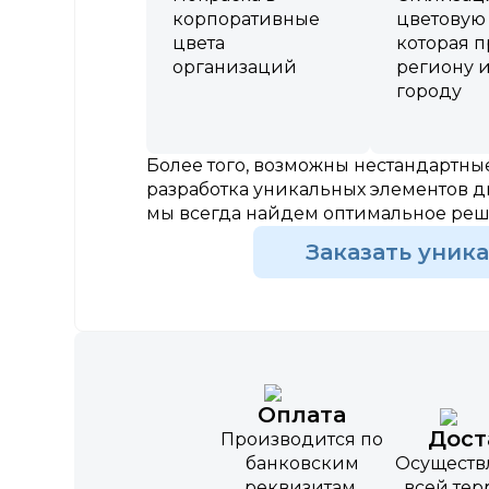
корпоративные
цветовую
цвета
которая 
организаций
региону 
городу
Более того, возможны нестандартн
разработка уникальных элементов д
мы всегда найдем оптимальное ре
Заказать уник
Оплата
Дост
Производится по
банковским
Осуществ
реквизитам,
всей те