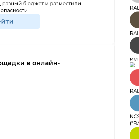
 разный бюджет и разместили
RAL
зопасности
ейти
RAL
мет
ощадки в онлайн-
RAL
NCS
(*R