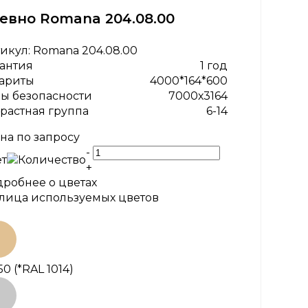
евно Romana 204.08.00
икул:
Romana 204.08.00
антия
1 год
ариты
4000*164*600
ы безопасности
7000х3164
растная группа
6-14
на по запросу
-
т
Количество
+
робнее о цветах
лица используемых цветов
50
(*RAL 1014)