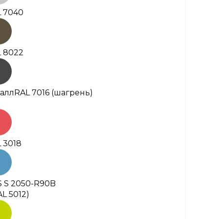
 7040
 8022
алл
RAL 7016 (шагрень)
 3018
 S 2050-R90B
AL 5012)