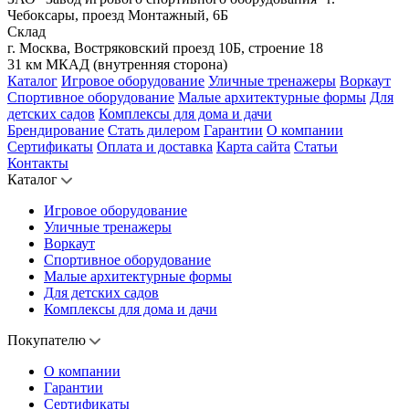
Чебоксары, проезд Монтажный, 6Б
Склад
г. Москва, Востряковский проезд 10Б, строение 18
31 км МКАД (внутренняя сторона)
Каталог
Игровое оборудование
Уличные тренажеры
Воркаут
Спортивное оборудование
Малые архитектурные формы
Для
детских садов
Комплексы для дома и дачи
Брендирование
Стать дилером
Гарантии
О компании
Сертификаты
Оплата и доставка
Карта сайта
Статьи
Контакты
Каталог
Игровое оборудование
Уличные тренажеры
Воркаут
Спортивное оборудование
Малые архитектурные формы
Для детских садов
Комплексы для дома и дачи
Покупателю
О компании
Гарантии
Сертификаты