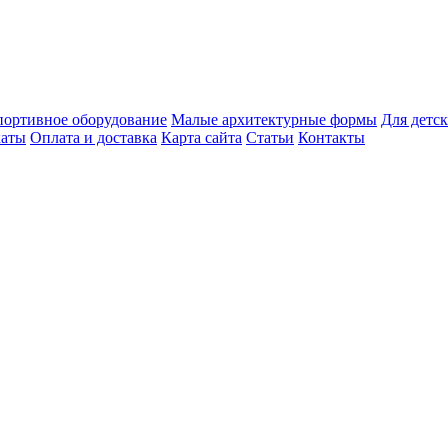
ортивное оборудование
Малые архитектурные формы
Для детск
каты
Оплата и доставка
Карта сайта
Статьи
Контакты