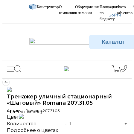
Конструктор
О
Оборудование
Площадки
Фото
компании
в наличии
по
объектов
Войти
бюджету
Каталог
Тренажер уличный стационарный
«Шаговый» Romana 207.31.05
Артикул:
Romana 207.31.05
*Цена по запросу
Цвет
Количество
-
+
Подробнее о цветах