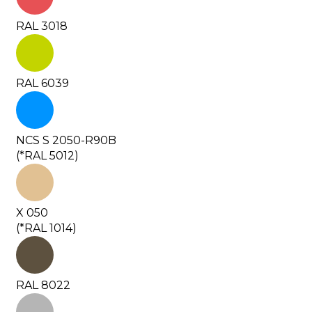
RAL 3018
RAL 6039
NCS S 2050-R90B
(*RAL 5012)
X 050
(*RAL 1014)
RAL 8022