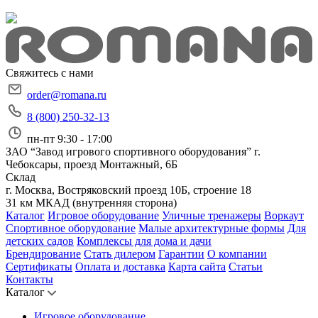
Свяжитесь с нами
order@romana.ru
8 (800) 250-32-13
пн-пт 9:30 - 17:00
ЗАО “Завод игрового спортивного оборудования”
г.
Чебоксары, проезд Монтажный, 6Б
Склад
г. Москва, Востряковский проезд 10Б, строение 18
31 км МКАД (внутренняя сторона)
Каталог
Игровое оборудование
Уличные тренажеры
Воркаут
Спортивное оборудование
Малые архитектурные формы
Для
детских садов
Комплексы для дома и дачи
Брендирование
Стать дилером
Гарантии
О компании
Сертификаты
Оплата и доставка
Карта сайта
Статьи
Контакты
Каталог
Игровое оборудование