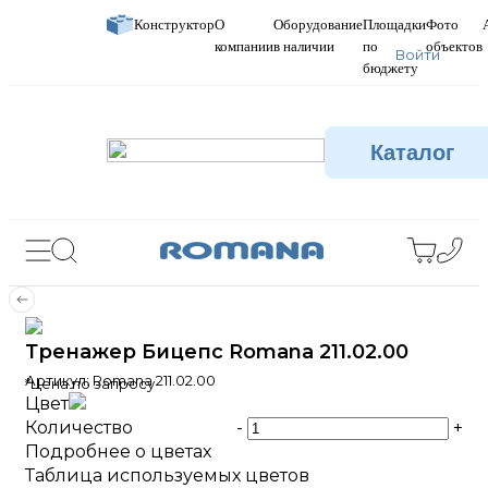
Конструктор
О
Оборудование
Площадки
Фото
компании
в наличии
по
объектов
Войти
бюджету
Каталог
Тренажер Бицепс Romana 211.02.00
Артикул:
Romana 211.02.00
*Цена по запросу
Цвет
Количество
-
+
Подробнее о цветах
Таблица используемых цветов