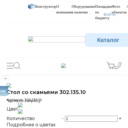
Конструктор
О
Оборудование
Площадки
Фото
компании
в наличии
по
объектов
Войти
бюджету
Каталог
вое
Стол со скамьями 302.135.10
Артикул:
302.135.10
*Цена по запросу
Цвет
Количество
-
+
Подробнее о цветах