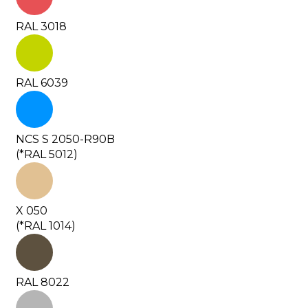
RAL 3018
RAL 6039
NCS S 2050-R90B
(*RAL 5012)
X 050
(*RAL 1014)
RAL 8022