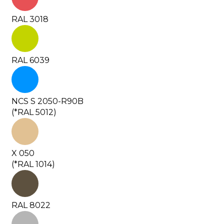
RAL 3018
RAL 6039
NCS S 2050-R90B
(*RAL 5012)
X 050
(*RAL 1014)
RAL 8022