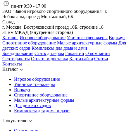
пн-пт 9:30 - 17:00
ЗАО “Завод игрового спортивного оборудования”
г.
Чебоксары, проезд Монтажный, 6Б
Склад
г. Москва, Востряковский проезд 10Б, строение 18
31 км МКАД (внутренняя сторона)
Каталог
Игровое оборудование
Уличные тренажеры
Воркаут
Спортивное оборудование
Малые архитектурные формы
Для
детских садов
Комплексы для дома и дачи
Брендирование
Стать дилером
Гарантии
О компании
Сертификаты
Оплата и доставка
Карта сайта
Статьи
Контакты
Каталог
Игровое оборудование
Уличные тренажеры
Воркаут
Спортивное оборудование
Малые архитектурные формы
Для детских садов
Комплексы для дома и дачи
Покупателю
О компании