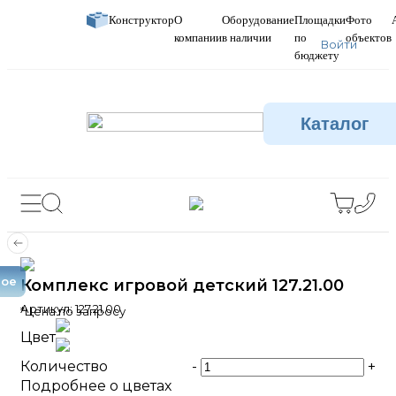
Конструктор
О
Оборудование
Площадки
Фото
компании
в наличии
по
объектов
Войти
бюджету
Каталог
вое
Комплекс игровой детский 127.21.00
Артикул:
127.21.00
*Цена по запросу
Цвет
Количество
-
+
Подробнее о цветах