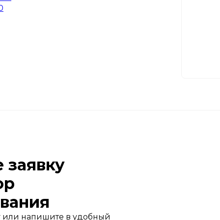
0
е заявку
ор
вания
 или напишите в удобный