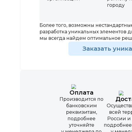
городу
Более того, возможны нестандартн
разработка уникальных элементов д
мы всегда найдем оптимальное ре
Заказать уник
Оплата
Дост
Производится по
банковским
Осуществ
реквизитам,
всей те
подробнее
России и 
уточняйте
подробнее
у менеджера по
у менед