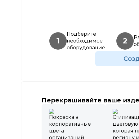
Подберите
Р
1
2
необходимое
о
оборудование
Соз
Перекрашивайте ваше изде
Покраска в
Стилизац
корпоративные
цветовую
цвета
которая 
организаций
региону 