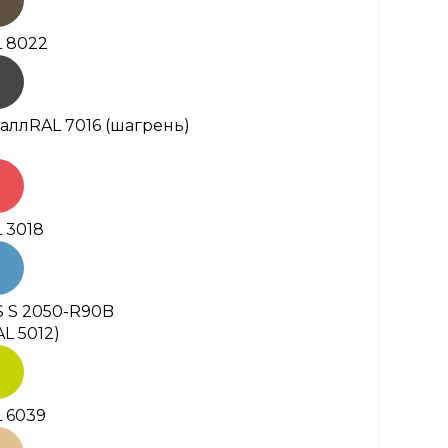
 8022
алл
RAL 7016 (шагрень)
 3018
 S 2050-R90B
AL 5012)
 6039