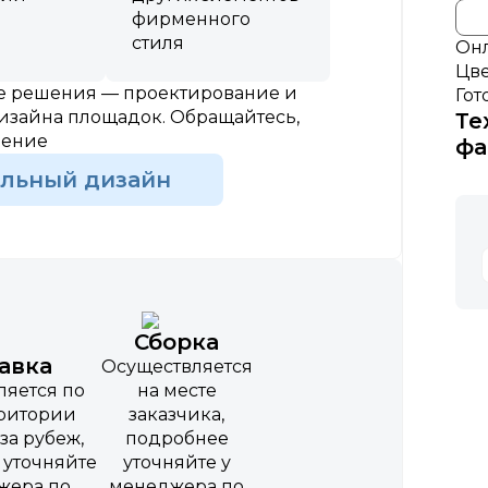
фирменного
стиля
Онл
Цве
ые решения — проектирование и
Гот
изайна площадок. Обращайтесь,
Те
шение
фа
альный дизайн
Сборка
авка
Осуществляется
ляется по
на месте
рритории
заказчика,
за рубеж,
подробнее
 уточняйте
уточняйте у
жера по
менеджера по