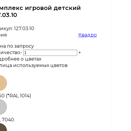
мплекс игровой детский
.03.10
икул:
127.03.10
рия
Квадро
на по запросу
ичество
-
+
робнее о цветах
лица используемых цветов
50
(*RAL 1014)
 7040