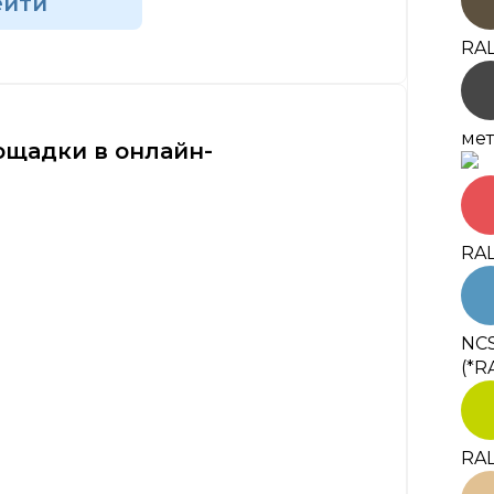
ейти
RAL
мет
ощадки в онлайн-
RAL
NCS
(*R
RAL