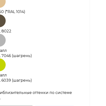
50
(*RAL 1014)
 8022
алл
 7046 (шагрень)
алл
 6039 (шагрень)
иблизительные оттенки по системе
L