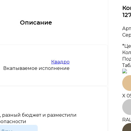
Ко
127
Описание
Арт
Се
*Це
Кол
Под
Квадро
Таб
Вкапываемое исполнение
X 0
 разный бюджет и разместили
RAL
зопасности