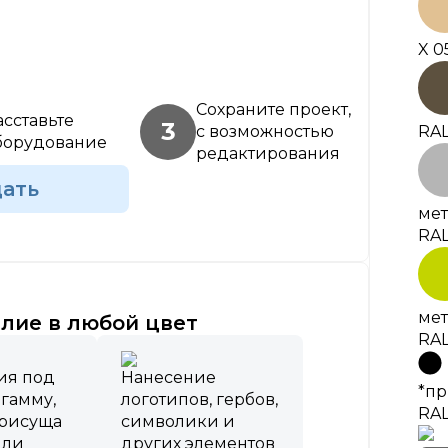
X 0
Сохраните проект,
асставьте
3
RAL
с возможностью
борудование
редактирования
дать
мет
RAL
мет
лие в любой цвет
RAL
ия под
Нанесение
*пр
 гамму,
логотипов, гербов,
RA
присуща
символики и
или
других элементов