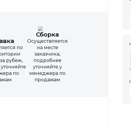
Сборка
авка
Осуществляется
ляется по
на месте
рритории
заказчика,
за рубеж,
подробнее
 уточняйте
уточняйте у
жера по
менеджера по
ажам
продажам