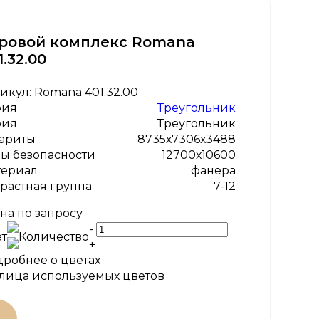
ровой комплекс Romana
1.32.00
икул:
Romana 401.32.00
рия
Треугольник
рия
Треугольник
ариты
8735х7306х3488
ы безопасности
12700х10600
териал
фанера
растная группа
7-12
на по запросу
-
т
Количество
+
робнее о цветах
лица используемых цветов