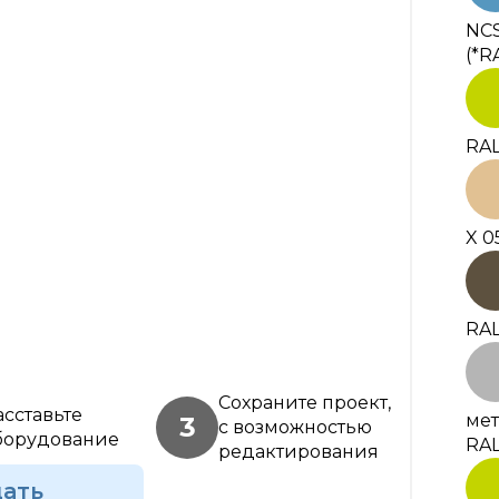
NCS
(*R
RAL
X 0
RAL
Сохраните проект,
асставьте
мет
3
с возможностью
борудование
RAL
редактирования
дать