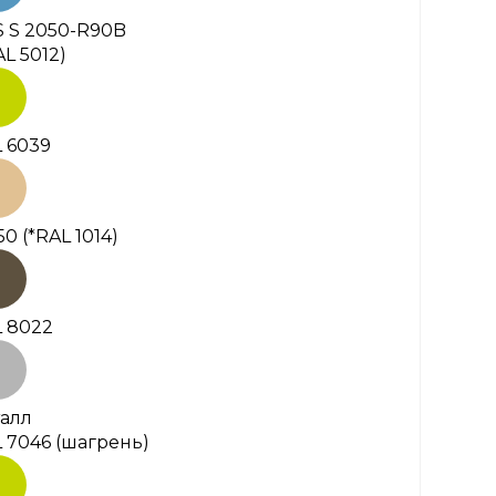
 S 2050-R90B
AL 5012)
 6039
50
(*RAL 1014)
 8022
алл
 7046 (шагрень)