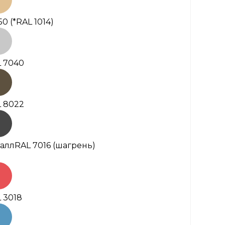
50
(*RAL 1014)
 7040
 8022
алл
RAL 7016 (шагрень)
 3018