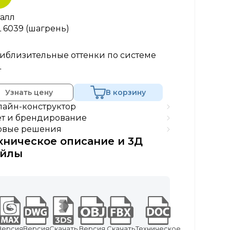
алл
 6039 (шагрень)
иблизительные оттенки по системе
L
Узнать цену
В корзину
айн-конструктор
т и брендирование
овые решения
хническое описание и 3Д
йлы
Версия
Версия
Скачать
Версия
Скачать
Техническое