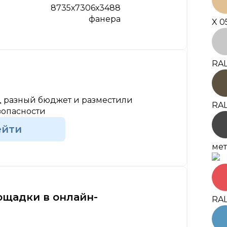
8735х7306х3488
фанера
X 0
RAL
 разный бюджет и разместили
RAL
зопасности
ейти
мет
ощадки в онлайн-
RAL