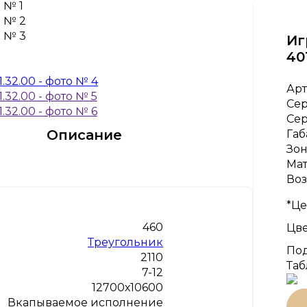
Иг
40
Арт
Се
Се
Описание
Габ
Зон
Ма
Воз
*Це
460
Цве
Треугольник
Под
2110
Таб
7-12
12700х10600
Вкапываемое исполнение