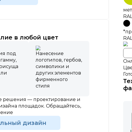
мет
RAL
*пр
лие в любой цвет
RA
ия под
Нанесение
 гамму,
логотипов, гербов,
Онл
присуща
символики и
Цве
или
других элементов
Гот
фирменного
Те
стиля
фа
ые решения — проектирование и
изайна площадок. Обращайтесь,
шение
альный дизайн