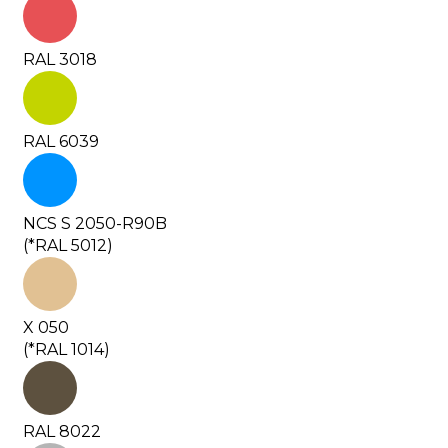
RAL 3018
RAL 6039
NCS S 2050-R90B
(*RAL 5012)
X 050
(*RAL 1014)
RAL 8022