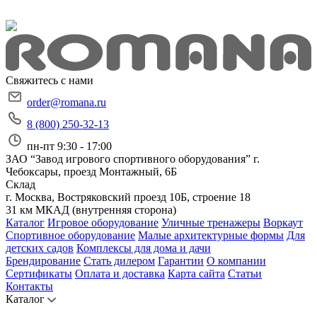
Свяжитесь с нами
order@romana.ru
8 (800) 250-32-13
пн-пт 9:30 - 17:00
ЗАО “Завод игрового спортивного оборудования”
г.
Чебоксары, проезд Монтажный, 6Б
Склад
г. Москва, Востряковский проезд 10Б, строение 18
31 км МКАД (внутренняя сторона)
Каталог
Игровое оборудование
Уличные тренажеры
Воркаут
Спортивное оборудование
Малые архитектурные формы
Для
детских садов
Комплексы для дома и дачи
Брендирование
Стать дилером
Гарантии
О компании
Сертификаты
Оплата и доставка
Карта сайта
Статьи
Контакты
Каталог