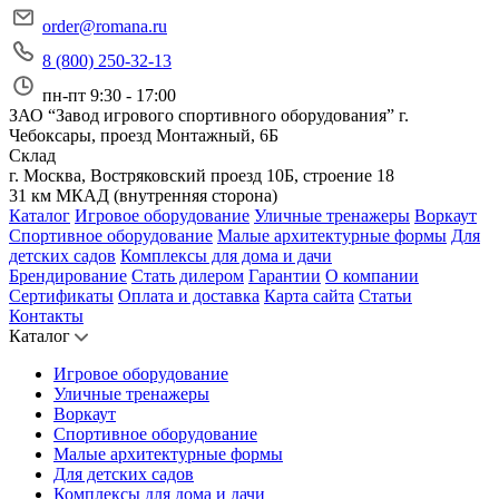
order@romana.ru
8 (800) 250-32-13
пн-пт 9:30 - 17:00
ЗАО “Завод игрового спортивного оборудования”
г.
Чебоксары, проезд Монтажный, 6Б
Склад
г. Москва, Востряковский проезд 10Б, строение 18
31 км МКАД (внутренняя сторона)
Каталог
Игровое оборудование
Уличные тренажеры
Воркаут
Спортивное оборудование
Малые архитектурные формы
Для
детских садов
Комплексы для дома и дачи
Брендирование
Стать дилером
Гарантии
О компании
Сертификаты
Оплата и доставка
Карта сайта
Статьи
Контакты
Каталог
Игровое оборудование
Уличные тренажеры
Воркаут
Спортивное оборудование
Малые архитектурные формы
Для детских садов
Комплексы для дома и дачи