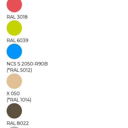
RAL 3018
RAL 6039
NCS S 2050-R90B
(*RAL 5012)
X 050
(*RAL 1014)
RAL 8022