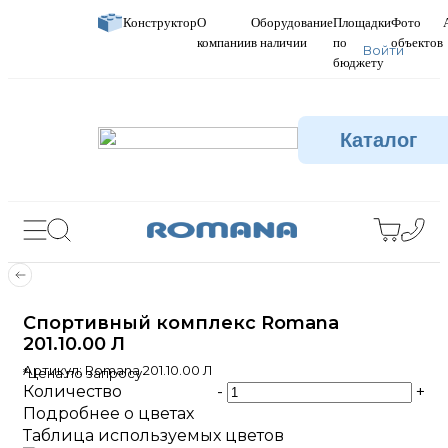
Конструктор
О
Оборудование
Площадки
Фото
компании
в наличии
по
объектов
Войти
бюджету
Каталог
Спортивный комплекс Romana
201.10.00 Л
Артикул:
Romana 201.10.00 Л
*Цена по запросу
Количество
-
+
Подробнее о цветах
Таблица используемых цветов