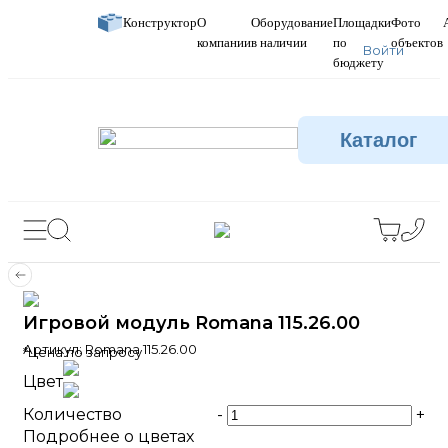
Конструктор
О
Оборудование
Площадки
Фото
компании
в наличии
по
объектов
Войти
бюджету
Каталог
Игровой модуль Romana 115.26.00
Артикул:
Romana 115.26.00
*Цена по запросу
Цвет
Количество
-
+
Подробнее о цветах