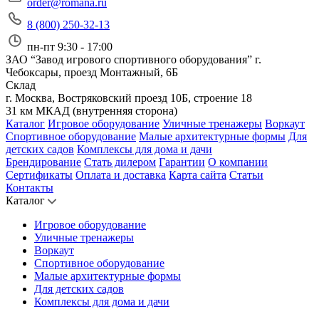
order@romana.ru
8 (800) 250-32-13
пн-пт 9:30 - 17:00
ЗАО “Завод игрового спортивного оборудования”
г.
Чебоксары, проезд Монтажный, 6Б
Склад
г. Москва, Востряковский проезд 10Б, строение 18
31 км МКАД (внутренняя сторона)
Каталог
Игровое оборудование
Уличные тренажеры
Воркаут
Спортивное оборудование
Малые архитектурные формы
Для
детских садов
Комплексы для дома и дачи
Брендирование
Стать дилером
Гарантии
О компании
Сертификаты
Оплата и доставка
Карта сайта
Статьи
Контакты
Каталог
Игровое оборудование
Уличные тренажеры
Воркаут
Спортивное оборудование
Малые архитектурные формы
Для детских садов
Комплексы для дома и дачи