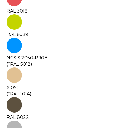
RAL 3018
RAL 6039
NCS S 2050-R90B
(*RAL 5012)
X 050
(*RAL 1014)
RAL 8022