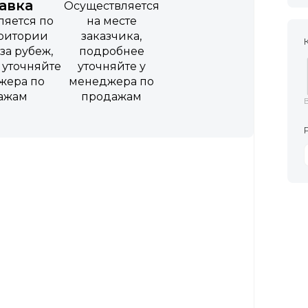
авка
Осуществляется
ляется по
на месте
рритории
заказчика,
за рубеж,
подробнее
 уточняйте
уточняйте у
жера по
менеджера по
ажам
продажам