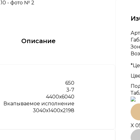
Из
Арт
Габ
Описание
Зон
Воз
*Це
Цве
650
Под
3-7
Таб
4400х6040
Вкапываемое исполнение
3040х1400х2198
X 0