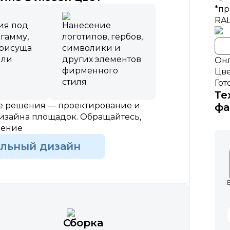
*пр
RA
ия под
Нанесение
 гамму,
логотипов, гербов,
присуща
символики и
или
других элементов
Онл
фирменного
Цве
стиля
Гот
Те
ые решения — проектирование и
фа
изайна площадок. Обращайтесь,
шение
альный дизайн
Сборка