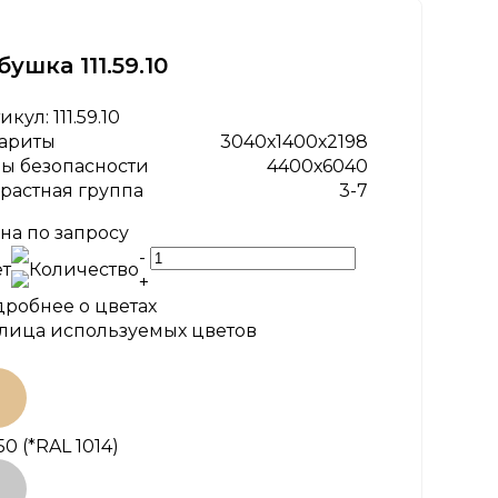
бушка 111.59.10
икул:
111.59.10
ариты
3040х1400х2198
ы безопасности
4400х6040
растная группа
3-7
на по запросу
-
т
Количество
+
робнее о цветах
лица используемых цветов
50
(*RAL 1014)