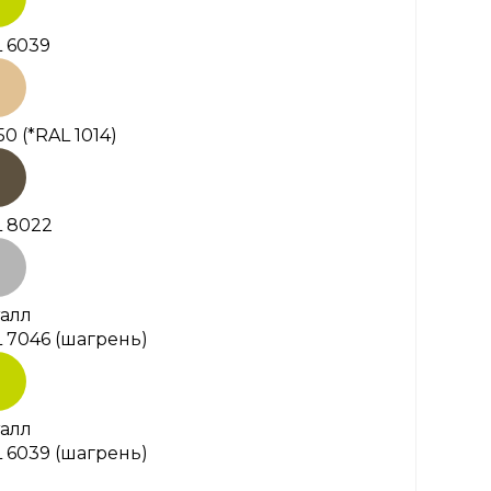
 6039
50
(*RAL 1014)
 8022
алл
 7046 (шагрень)
алл
 6039 (шагрень)