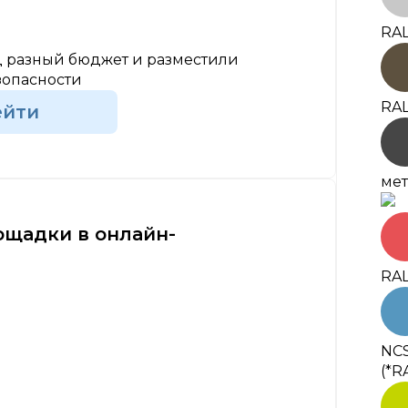
RAL
 разный бюджет и разместили
зопасности
RAL
ейти
мет
ощадки в онлайн-
RAL
NCS
(*R