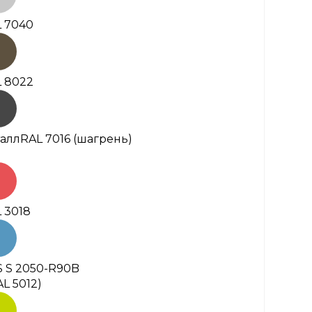
 7040
 8022
алл
RAL 7016 (шагрень)
 3018
 S 2050-R90B
AL 5012)