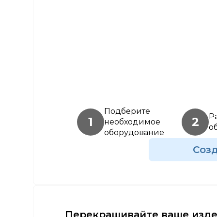
Подберите
Р
1
2
необходимое
о
оборудование
Соз
Перекрашивайте ваше изде