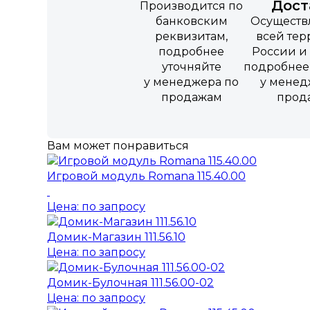
Дост
Производится по
банковским
Осуществ
реквизитам,
всей те
подробнее
России и 
уточняйте
подробнее
у менеджера по
у менед
продажам
прод
Вам может понравиться
Игровой модуль Romana 115.40.00
Цена: по запросу
Домик-Магазин 111.56.10
Цена: по запросу
Домик-Булочная 111.56.00-02
Цена: по запросу