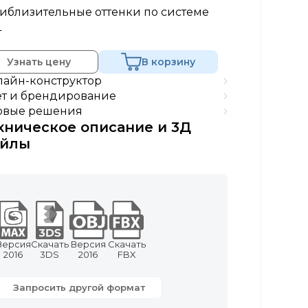
иблизительные оттенки по системе
L
Узнать цену
В корзину
айн-конструктор
т и брендирование
овые решения
хническое описание и 3Д
йлы
Версия
Скачать
Версия
Скачать
2016
3DS
2016
FBX
Запросить другой формат