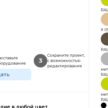
RAL
X 0
RAL
Сохраните проект,
асставьте
3
с возможностью
борудование
редактирования
мет
дать
RAL
мет
RAL
лие в любой цвет