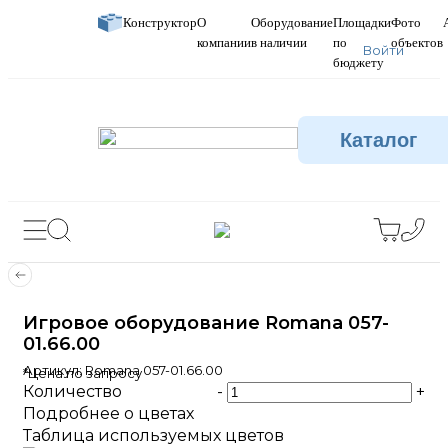
Конструктор
О
Оборудование
Площадки
Фото
компании
в наличии
по
объектов
Войти
бюджету
Каталог
Игровое оборудование Romana 057-
01.66.00
Артикул:
Romana 057-01.66.00
*Цена по запросу
Количество
-
+
Подробнее о цветах
Таблица используемых цветов