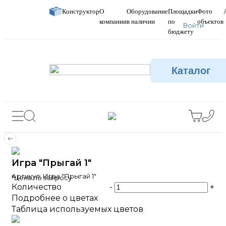
Конструктор
О
Оборудование
Площадки
Фото
компании
в наличии
по
объектов
Войти
бюджету
Каталог
Игра "Прыгай 1"
Артикул:
Игра "Прыгай 1"
*Цена по запросу
Количество
-
+
Подробнее о цветах
Таблица используемых цветов