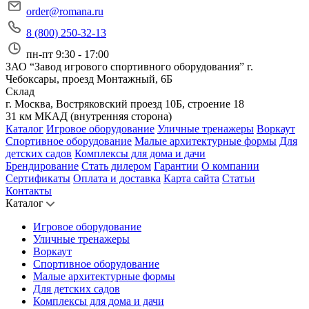
order@romana.ru
8 (800) 250-32-13
пн-пт 9:30 - 17:00
ЗАО “Завод игрового спортивного оборудования”
г.
Чебоксары, проезд Монтажный, 6Б
Склад
г. Москва, Востряковский проезд 10Б, строение 18
31 км МКАД (внутренняя сторона)
Каталог
Игровое оборудование
Уличные тренажеры
Воркаут
Спортивное оборудование
Малые архитектурные формы
Для
детских садов
Комплексы для дома и дачи
Брендирование
Стать дилером
Гарантии
О компании
Сертификаты
Оплата и доставка
Карта сайта
Статьи
Контакты
Каталог
Игровое оборудование
Уличные тренажеры
Воркаут
Спортивное оборудование
Малые архитектурные формы
Для детских садов
Комплексы для дома и дачи