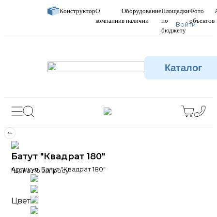
Конструктор
О
Оборудование
Площадки
Фото
компании
в наличии
по
объектов
Войти
бюджету
Каталог
Батут "Квадрат 180"
Артикул:
Батут "Квадрат 180"
*Цена по запросу
Цвет