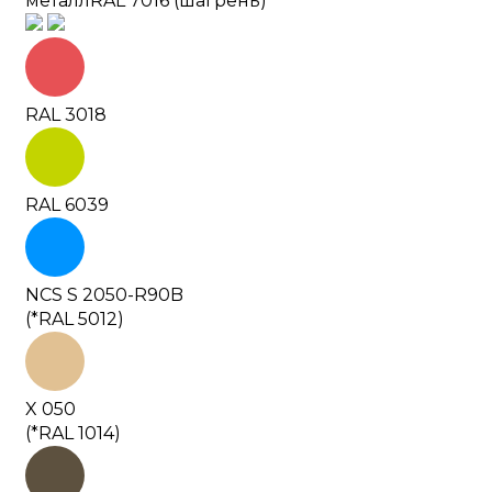
металл
RAL 7016 (шагрень)
RAL 3018
RAL 6039
NCS S 2050-R90B
(*RAL 5012)
X 050
(*RAL 1014)