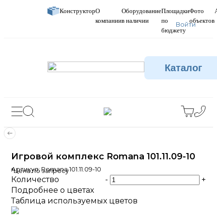
Конструктор
О
Оборудование
Площадки
Фото
компании
в наличии
по
объектов
Войти
бюджету
Каталог
Игровой комплекс Romana 101.11.09-10
Артикул:
Romana 101.11.09-10
*Цена по запросу
Количество
-
+
Подробнее о цветах
Таблица используемых цветов