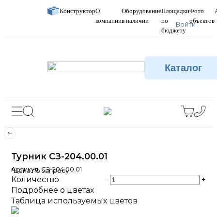
Конструктор
О
Оборудование
Площадки
Фото
компании
в наличии
по
объектов
Войти
бюджету
Каталог
Турник СЗ-204.00.01
Артикул:
СЗ-204.00.01
*Цена по запросу
Количество
-
+
Подробнее о цветах
Таблица используемых цветов