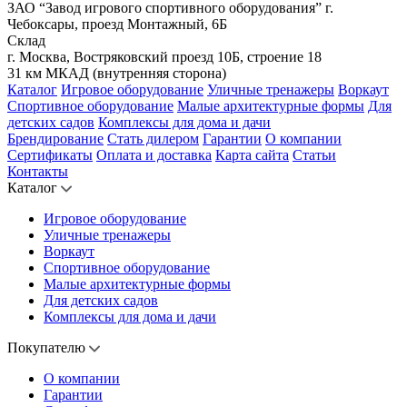
ЗАО “Завод игрового спортивного оборудования”
г.
Чебоксары, проезд Монтажный, 6Б
Склад
г. Москва, Востряковский проезд 10Б, строение 18
31 км МКАД (внутренняя сторона)
Каталог
Игровое оборудование
Уличные тренажеры
Воркаут
Спортивное оборудование
Малые архитектурные формы
Для
детских садов
Комплексы для дома и дачи
Брендирование
Стать дилером
Гарантии
О компании
Сертификаты
Оплата и доставка
Карта сайта
Статьи
Контакты
Каталог
Игровое оборудование
Уличные тренажеры
Воркаут
Спортивное оборудование
Малые архитектурные формы
Для детских садов
Комплексы для дома и дачи
Покупателю
О компании
Гарантии